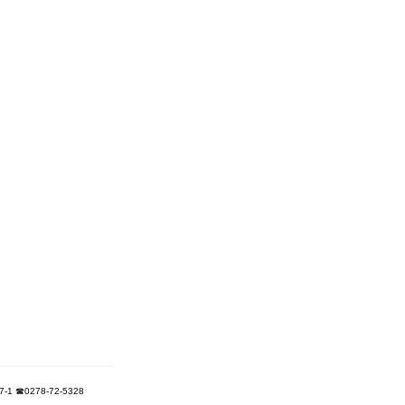
 ☎0278-72-5328