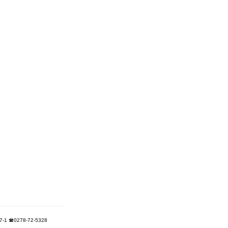
 ☎0278-72-5328