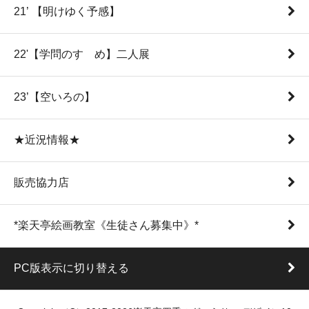
21’ 【明けゆく予感】
22'【学問のすゝめ】二人展
23’【空いろの】
★近況情報★
販売協力店
*楽天亭絵画教室《生徒さん募集中》*
PC版表示に切り替える