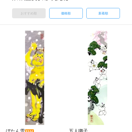
おすすめ順
価格順
新着順
ぼたん雪
五人囃子