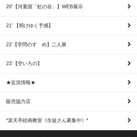
20’【河童国「虹の谷」】WEB展示
21’ 【明けゆく予感】
22'【学問のすゝめ】二人展
23’【空いろの】
★近況情報★
販売協力店
*楽天亭絵画教室《生徒さん募集中》*