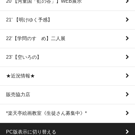
20’【河童国「虹の谷」】WEB展示
21’ 【明けゆく予感】
22'【学問のすゝめ】二人展
23’【空いろの】
★近況情報★
販売協力店
*楽天亭絵画教室《生徒さん募集中》*
PC版表示に切り替える