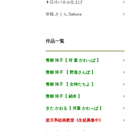
👩🏻🎨パネル仕上げ
🌸桜,さくら,Sakura
作品一覧
青柳 玲子【 河 童 かわっぱ 】
青柳 玲子 【 野道さんぽ 】
青柳 玲子 【 女神たちよ 】
青柳 玲子【 絹本 】
きた かおる【 河童 かわっぱ 】
楽天亭絵画教室《生徒募集中》