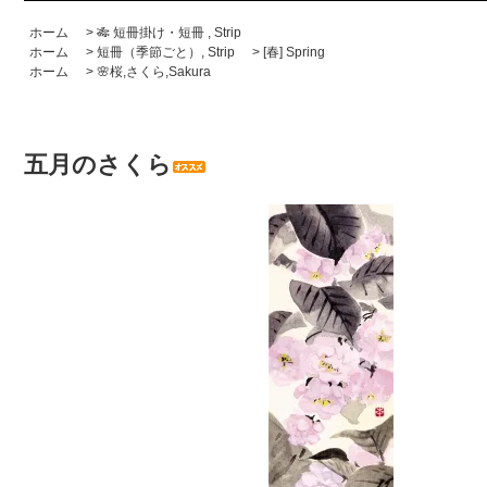
ホーム
>
🎋 短冊掛け・短冊 , Strip
ホーム
>
短冊（季節ごと）, Strip
>
[春] Spring
ホーム
>
🌸桜,さくら,Sakura
五月のさくら