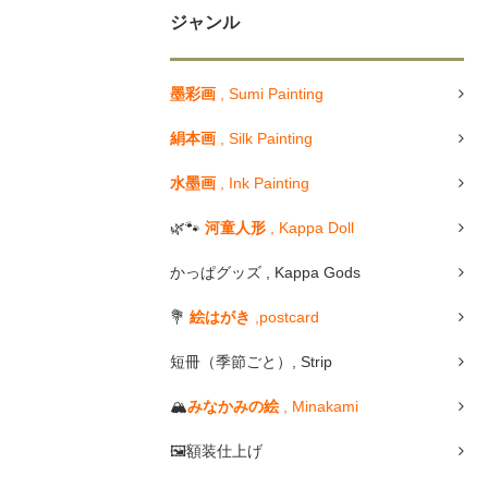
ジャンル
墨彩画
, Sumi Painting
絹本画
, Silk Painting
水墨画
, Ink Painting
🌿🐾
河童人形
, Kappa Doll
かっぱグッズ , Kappa Gods
💐
絵はがき
,postcard
短冊（季節ごと）, Strip
🏔
みなかみの絵
, Minakami
🖼額装仕上げ