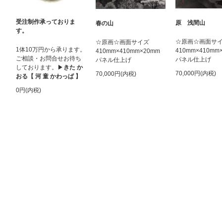
受注制作承っておりま
原 浅間山
春の山
す。
☆原画☆画面サ
☆原画☆画面サイズ
1体10万円から承ります。
410mm×410mm
410mm×410mm×20mm
ご相談・お問合せお待ち
パネル仕上げ
パネル仕上げ
しております。▶︎
きた か
70,000円(内税)
70,000円(内税)
おる【 河 童 かわっぱ 】
0円(内税)