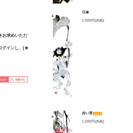
日傘
4
1,500円(内税)
きお求めいただ
ログインし、[★
赤い実
5
1,500円(内税)