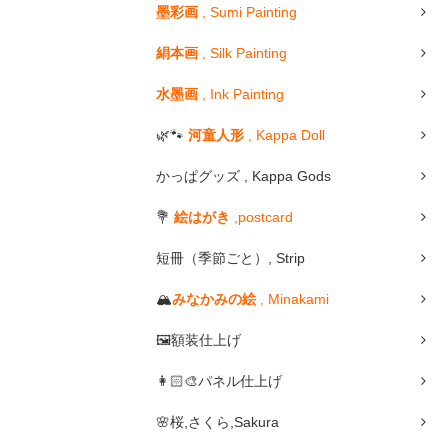
墨彩画
, Sumi Painting
絹本画
, Silk Painting
水墨画
, Ink Painting
🌿🐾
河童人形
, Kappa Doll
かっぱグッズ , Kappa Gods
💐
絵はがき
,postcard
短冊（季節ごと）, Strip
🏔
みなかみの絵
, Minakami
🖼額装仕上げ
👩🏻🎨パネル仕上げ
🌸桜,さくら,Sakura