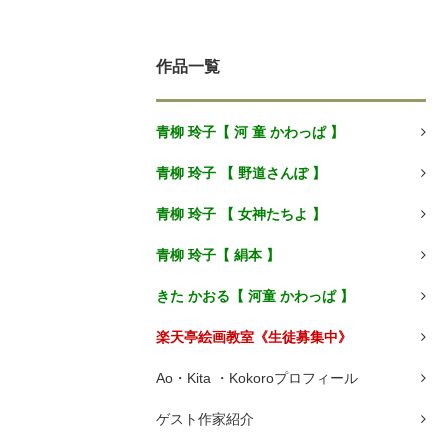
作品一覧
青柳 玲子【 河 童 かわっぱ 】
青柳 玲子 【 野道さんぽ 】
青柳 玲子 【 女神たちよ 】
青柳 玲子【 絹本 】
きた かおる【 河童 かわっぱ 】
楽天亭絵画教室《生徒募集中》
Ao・Kita ・Kokoroプロフィール
ゲスト作家紹介