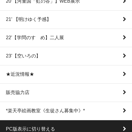
20’【河童国「虹の谷」】WEB展示
21’ 【明けゆく予感】
22'【学問のすゝめ】二人展
23’【空いろの】
★近況情報★
販売協力店
*楽天亭絵画教室《生徒さん募集中》*
PC版表示に切り替える