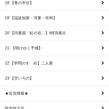
18’【青の半分】
19’【温故知新・河童・玲和】
20’【河童国「虹の谷」】WEB展示
21’ 【明けゆく予感】
22'【学問のすゝめ】二人展
23’【空いろの】
★近況情報★
販売協力店