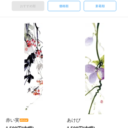
おすすめ順
価格順
新着順
赤い実
あけび