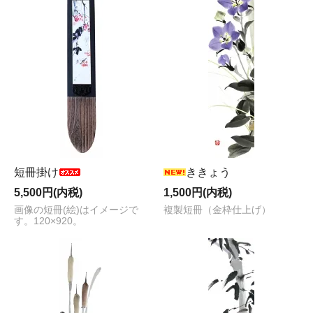
短冊掛け
ききょう
5,500円(内税)
1,500円(内税)
画像の短冊(絵)はイメージで
複製短冊（金枠仕上げ）
す。120×920。