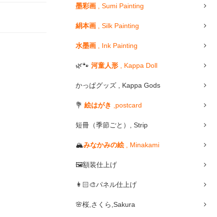
墨彩画
, Sumi Painting
絹本画
, Silk Painting
水墨画
, Ink Painting
🌿🐾
河童人形
, Kappa Doll
かっぱグッズ , Kappa Gods
💐
絵はがき
,postcard
短冊（季節ごと）, Strip
🏔
みなかみの絵
, Minakami
🖼額装仕上げ
👩🏻🎨パネル仕上げ
🌸桜,さくら,Sakura