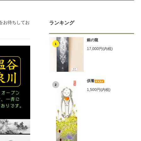
をお待ちしてお
ランキング
銀の龍
1
17,000円(内税)
供養
2
1,500円(内税)