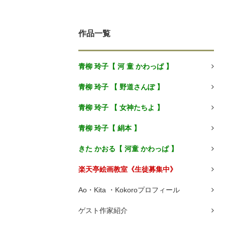
作品一覧
青柳 玲子【 河 童 かわっぱ 】
青柳 玲子 【 野道さんぽ 】
青柳 玲子 【 女神たちよ 】
青柳 玲子【 絹本 】
きた かおる【 河童 かわっぱ 】
楽天亭絵画教室《生徒募集中》
Ao・Kita ・Kokoroプロフィール
ゲスト作家紹介