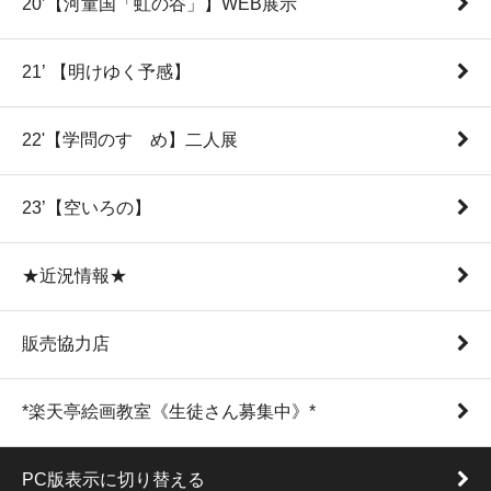
20’【河童国「虹の谷」】WEB展示
21’ 【明けゆく予感】
22'【学問のすゝめ】二人展
23’【空いろの】
★近況情報★
販売協力店
*楽天亭絵画教室《生徒さん募集中》*
PC版表示に切り替える