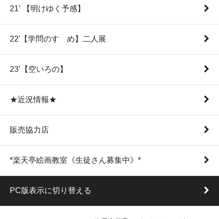
21’ 【明けゆく予感】
22'【学問のすゝめ】二人展
23’【空いろの】
★近況情報★
販売協力店
*楽天亭絵画教室《生徒さん募集中》*
PC版表示に切り替える