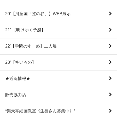
20’【河童国「虹の谷」】WEB展示
21’ 【明けゆく予感】
22'【学問のすゝめ】二人展
23’【空いろの】
★近況情報★
販売協力店
*楽天亭絵画教室《生徒さん募集中》*