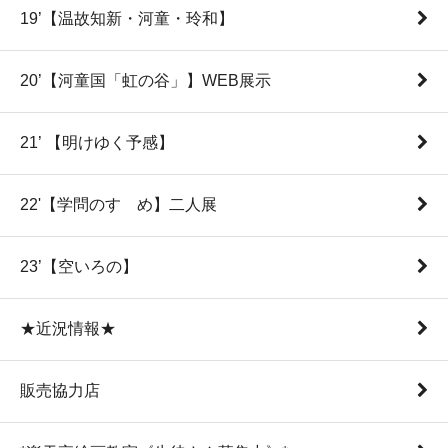
19’【温故知新・河童・玲和】
20’【河童国「虹の谷」】WEB展示
21’ 【明けゆく予感】
22'【学問のすゝめ】二人展
23’【空いろの】
★近況情報★
販売協力店