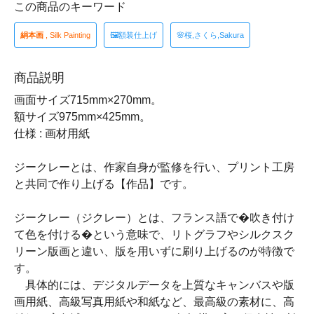
この商品のキーワード
絹本画
, Silk Painting
🖼額装仕上げ
🌸桜,さくら,Sakura
商品説明
画面サイズ715mm×270mm。
額サイズ975mm×425mm。
仕様 : 画材用紙
ジークレーとは、作家自身が監修を行い、プリント工房
と共同で作り上げる【作品】です。
ジークレー（ジクレー）とは、フランス語で�吹き付け
て色を付ける�という意味で、リトグラフやシルクスク
リーン版画と違い、版を用いずに刷り上げるのが特徴で
す。
具体的には、デジタルデータを上質なキャンバスや版
画用紙、高級写真用紙や和紙など、最高級の素材に、高