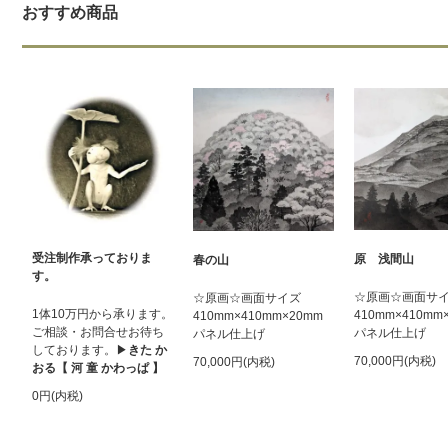
おすすめ商品
受注制作承っておりま
原 浅間山
春の山
す。
☆原画☆画面サ
☆原画☆画面サイズ
1体10万円から承ります。
410mm×410mm
410mm×410mm×20mm
ご相談・お問合せお待ち
パネル仕上げ
パネル仕上げ
しております。▶︎
きた か
70,000円(内税)
70,000円(内税)
おる【 河 童 かわっぱ 】
0円(内税)