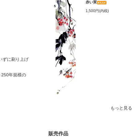
赤い実
5
1,500円(内税)
いずに刷り上げ
250年規模の
もっと見る
販売作品