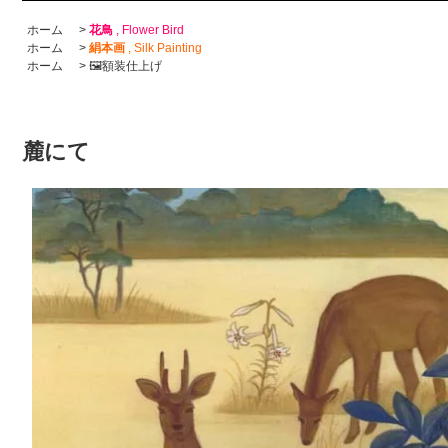
ホーム
>
花鳥
, Flower Bird
ホーム
>
絹本画
, Silk Painting
ホーム
>
🖼額装仕上げ
麓にて