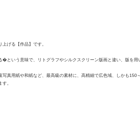
り上げる【作品】です。
る�という意味で、リトグラフやシルクスクリーン版画と違い、版を用
真用紙や和紙など、最高級の素材に、高精細で広色域、しかも150～
ます。
。