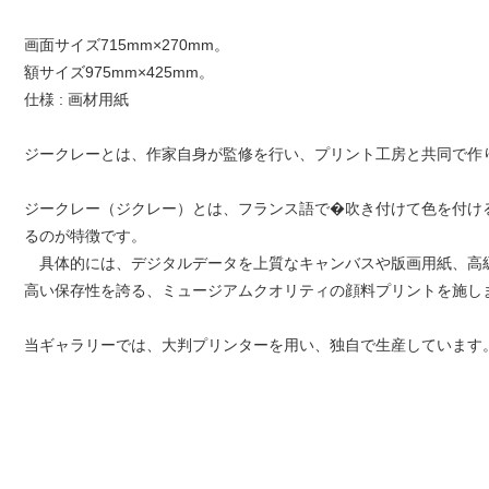
画面サイズ715mm×270mm。
額サイズ975mm×425mm。
仕様 : 画材用紙
ジークレーとは、作家自身が監修を行い、プリント工房と共同で作
ジークレー（ジクレー）とは、フランス語で�吹き付けて色を付け
るのが特徴です。
具体的には、デジタルデータを上質なキャンバスや版画用紙、高級写
高い保存性を誇る、ミュージアムクオリティの顔料プリントを施し
当ギャラリーでは、大判プリンターを用い、独自で生産しています