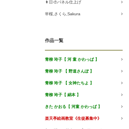
👩🏻🎨パネル仕上げ
🌸桜,さくら,Sakura
作品一覧
青柳 玲子【 河 童 かわっぱ 】
青柳 玲子 【 野道さんぽ 】
青柳 玲子 【 女神たちよ 】
青柳 玲子【 絹本 】
きた かおる【 河童 かわっぱ 】
楽天亭絵画教室《生徒募集中》