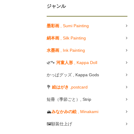
ジャンル
墨彩画
, Sumi Painting
絹本画
, Silk Painting
水墨画
, Ink Painting
🌿🐾
河童人形
, Kappa Doll
かっぱグッズ , Kappa Gods
💐
絵はがき
,postcard
短冊（季節ごと）, Strip
🏔
みなかみの絵
, Minakami
🖼額装仕上げ