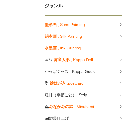
ジャンル
墨彩画
, Sumi Painting
絹本画
, Silk Painting
水墨画
, Ink Painting
🌿🐾
河童人形
, Kappa Doll
かっぱグッズ , Kappa Gods
💐
絵はがき
,postcard
短冊（季節ごと）, Strip
🏔
みなかみの絵
, Minakami
🖼額装仕上げ