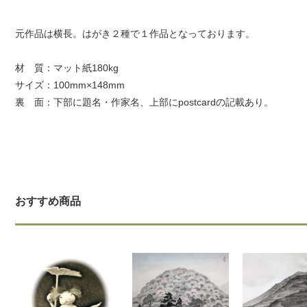
元作品は横長。はがき２種で１作品となっております。
材 質：マット紙180kg
サイズ：100mm×148mm
裏 面：下部に題名・作家名、上部にpostcardの記載あり。
おすすめ商品