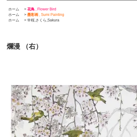
ホーム
>
花鳥
, Flower Bird
ホーム
>
墨彩画
, Sumi Painting
ホーム
>
🌸桜,さくら,Sakura
爛漫 （右）