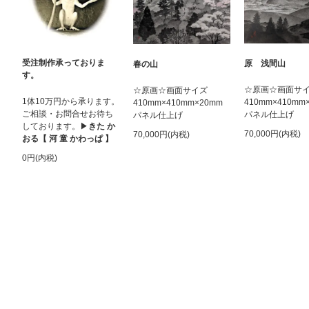
受注制作承っておりま
原 浅間山
春の山
す。
☆原画☆画面サ
☆原画☆画面サイズ
1体10万円から承ります。
410mm×410mm
410mm×410mm×20mm
ご相談・お問合せお待ち
パネル仕上げ
パネル仕上げ
しております。▶︎
きた か
70,000円(内税)
70,000円(内税)
おる【 河 童 かわっぱ 】
0円(内税)