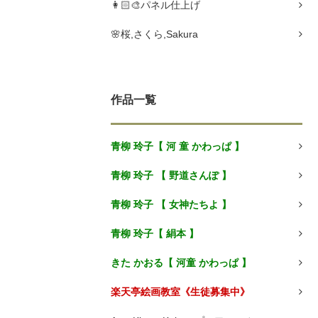
👩🏻🎨パネル仕上げ
🌸桜,さくら,Sakura
作品一覧
青柳 玲子【 河 童 かわっぱ 】
青柳 玲子 【 野道さんぽ 】
青柳 玲子 【 女神たちよ 】
青柳 玲子【 絹本 】
きた かおる【 河童 かわっぱ 】
楽天亭絵画教室《生徒募集中》