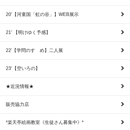
20’【河童国「虹の谷」】WEB展示
21’ 【明けゆく予感】
22'【学問のすゝめ】二人展
23’【空いろの】
★近況情報★
販売協力店
*楽天亭絵画教室《生徒さん募集中》*