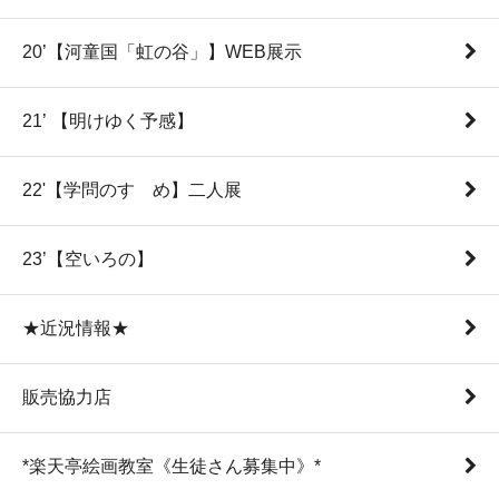
20’【河童国「虹の谷」】WEB展示
21’ 【明けゆく予感】
22'【学問のすゝめ】二人展
23’【空いろの】
★近況情報★
販売協力店
*楽天亭絵画教室《生徒さん募集中》*