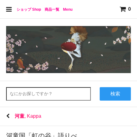
0
ショップ Shop 商品一覧 Menu
検索
河童
, Kappa
河童国「虹の谷」語りべ