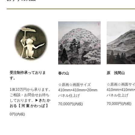
受注制作承っておりま
原 浅間山
春の山
す。
☆原画☆画面サ
☆原画☆画面サイズ
1体10万円から承ります。
410mm×410mm
410mm×410mm×20mm
ご相談・お問合せお待ち
パネル仕上げ
パネル仕上げ
しております。▶︎
きた か
70,000円(内税)
70,000円(内税)
おる【 河 童 かわっぱ 】
0円(内税)