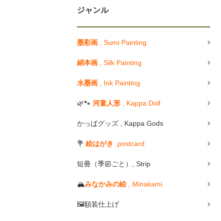
ジャンル
墨彩画
, Sumi Painting
絹本画
, Silk Painting
水墨画
, Ink Painting
🌿🐾
河童人形
, Kappa Doll
かっぱグッズ , Kappa Gods
💐
絵はがき
,postcard
短冊（季節ごと）, Strip
🏔
みなかみの絵
, Minakami
🖼額装仕上げ