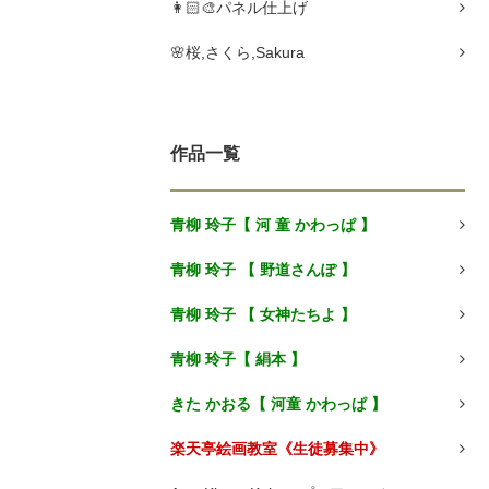
👩🏻🎨パネル仕上げ
🌸桜,さくら,Sakura
作品一覧
青柳 玲子【 河 童 かわっぱ 】
青柳 玲子 【 野道さんぽ 】
青柳 玲子 【 女神たちよ 】
青柳 玲子【 絹本 】
きた かおる【 河童 かわっぱ 】
楽天亭絵画教室《生徒募集中》