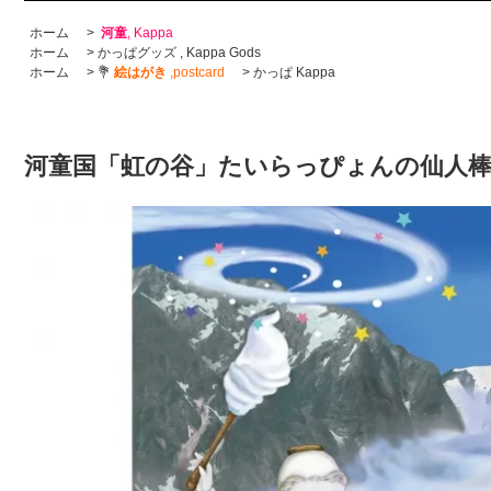
ホーム
>
河童
, Kappa
ホーム
>
かっぱグッズ , Kappa Gods
ホーム
>
💐
絵はがき
,postcard
>
かっぱ Kappa
河童国「虹の谷」たいらっぴょんの仙人