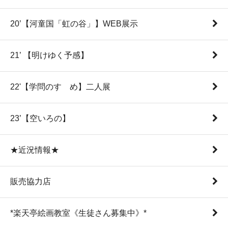
20’【河童国「虹の谷」】WEB展示
21’ 【明けゆく予感】
22'【学問のすゝめ】二人展
23’【空いろの】
★近況情報★
販売協力店
*楽天亭絵画教室《生徒さん募集中》*