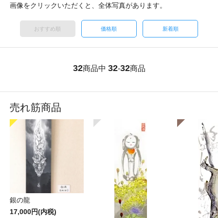
画像をクリックいただくと、全体写真があります。
おすすめ順
価格順
新着順
32
32
32
商品中
-
商品
売れ筋商品
銀の龍
17,000円(内税)