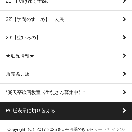
21’ 【明けゆく予感】
22'【学問のすゝめ】二人展
23’【空いろの】
★近況情報★
販売協力店
*楽天亭絵画教室《生徒さん募集中》*
PC版表示に切り替える
Copyright（C）2017-2026楽天亭四季のぎゃらりー,デザイン10