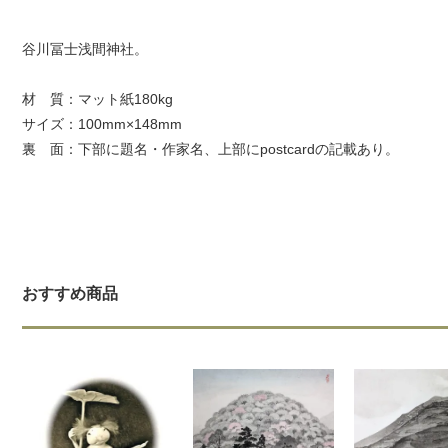
谷川冨士浅間神社。
材 質：マット紙180kg
サイズ：100mm×148mm
裏 面：下部に題名・作家名、上部にpostcardの記載あり。
おすすめ商品