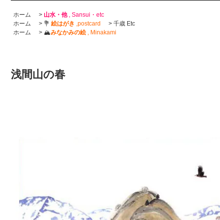
ホーム
>
山水・他
, Sansui・etc
ホーム
>
💐
絵はがき
,postcard
>
千歳 Etc
ホーム
>
🏔
みなかみの絵
, Minakami
浅間山の春