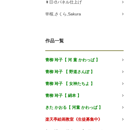
👩🏻🎨パネル仕上げ
🌸桜,さくら,Sakura
作品一覧
青柳 玲子【 河 童 かわっぱ 】
青柳 玲子 【 野道さんぽ 】
青柳 玲子 【 女神たちよ 】
青柳 玲子【 絹本 】
きた かおる【 河童 かわっぱ 】
楽天亭絵画教室《生徒募集中》