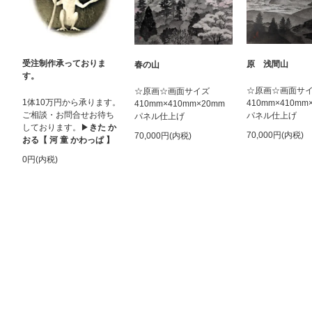
受注制作承っておりま
原 浅間山
春の山
す。
☆原画☆画面サ
☆原画☆画面サイズ
1体10万円から承ります。
410mm×410mm
410mm×410mm×20mm
ご相談・お問合せお待ち
パネル仕上げ
パネル仕上げ
しております。▶︎
きた か
70,000円(内税)
70,000円(内税)
おる【 河 童 かわっぱ 】
0円(内税)