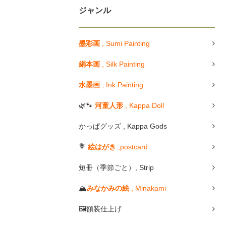
ジャンル
墨彩画
, Sumi Painting
絹本画
, Silk Painting
水墨画
, Ink Painting
🌿🐾
河童人形
, Kappa Doll
かっぱグッズ , Kappa Gods
💐
絵はがき
,postcard
短冊（季節ごと）, Strip
🏔
みなかみの絵
, Minakami
🖼額装仕上げ