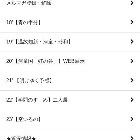
メルマガ登録・解除
18’【青の半分】
19’【温故知新・河童・玲和】
20’【河童国「虹の谷」】WEB展示
21’ 【明けゆく予感】
22'【学問のすゝめ】二人展
23’【空いろの】
★近況情報★