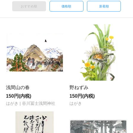
おすすめ順
価格順
新着順
浅間山の春
野ねずみ
150円(内税)
150円(内税)
はがき | 谷川冨士浅間神社
はがき