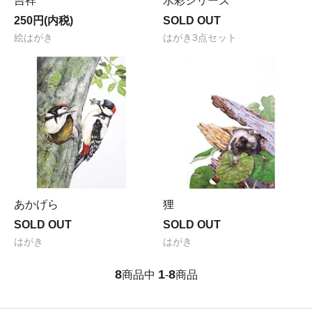
吉祥
水彩シリーズ
250円(内税)
SOLD OUT
絵はがき
はがき3点セット
あかげら
狸
SOLD OUT
SOLD OUT
はがき
はがき
8
1
8
商品中
-
商品