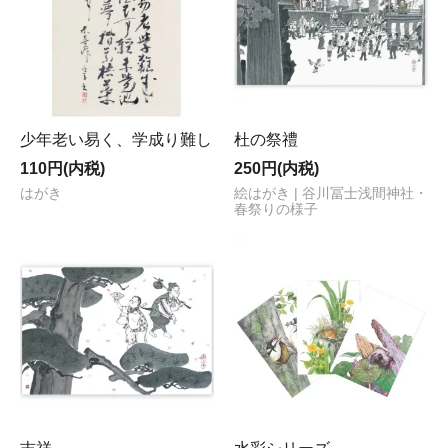
少年老い易く、学成り難し
杜の祭禮
110円(内税)
250円(内税)
はがき
絵はがき | 谷川冨士浅間神社・
春祭りの様子