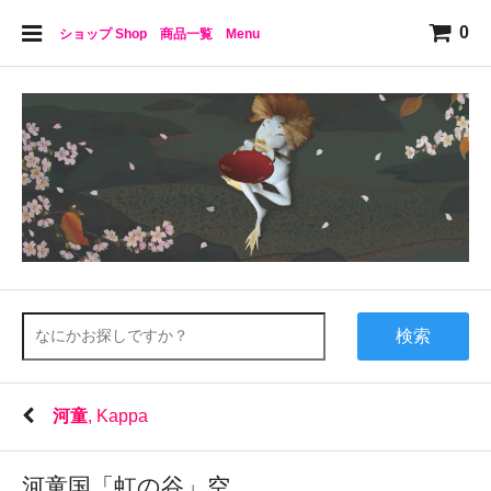
0
ショップ Shop 商品一覧 Menu
検索
河童
, Kappa
河童国「虹の谷」空