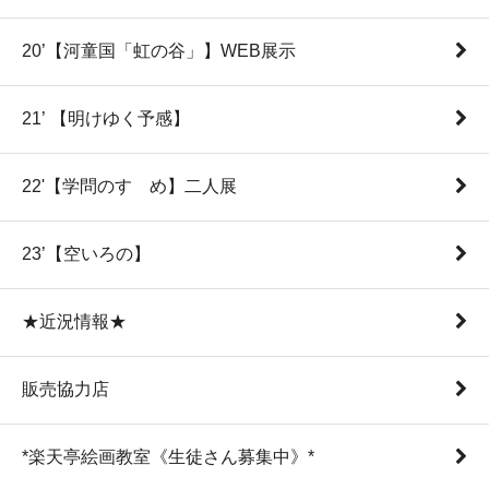
20’【河童国「虹の谷」】WEB展示
21’ 【明けゆく予感】
22'【学問のすゝめ】二人展
23’【空いろの】
★近況情報★
販売協力店
*楽天亭絵画教室《生徒さん募集中》*